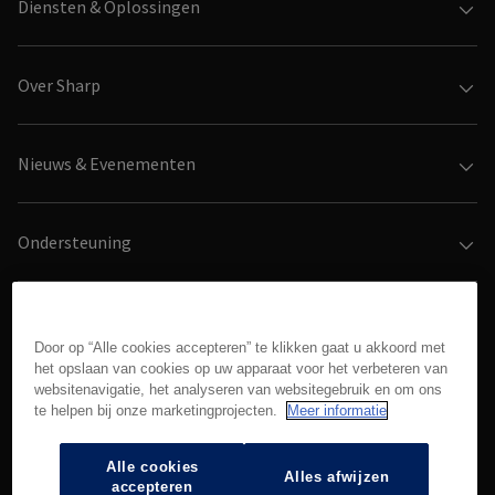
(NL)
Diensten & Oplossingen
Over Sharp
Nieuws & Evenementen
Ondersteuning
Consumentenproducten
Door op “Alle cookies accepteren” te klikken gaat u akkoord met
het opslaan van cookies op uw apparaat voor het verbeteren van
Social
Follow
Follow
Follow
websitenavigatie, het analyseren van websitegebruik en om ons
on
on
on
te helpen bij onze marketingprojecten.
Meer informatie
media
LinkedIn>
YouTube>
Instagram>
Alle cookies
(NL)
Alles afwijzen
accepteren