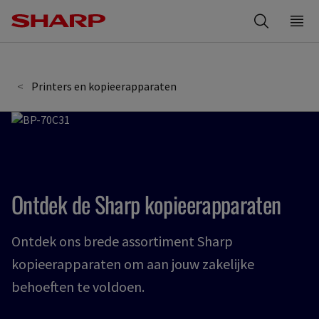
Skip
Tog
to
Men
Zoeken
main
content
Printers en kopieerapparaten
Ontdek de Sharp kopieerapparaten
Ontdek ons ​​brede assortiment Sharp
kopieerapparaten om aan jouw zakelijke
behoeften te voldoen.